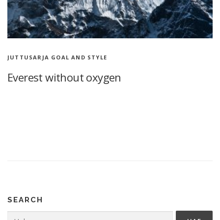
JUTTUSARJA GOAL AND STYLE
Everest without oxygen
Verkkosivujen ensimmäinen juttu Ajattelin kirjoittaa lyhyitä
juttuja eri aiheista, joita päivittelen myöhemmin. Stoorit alkavat
muodostamaan kokonaisuutta vuorikiipeilyprojektista, joiden
kautta pääsee sisälle tähän kompleksiseen peliin, joka on
mielestäni paras nimi vuorikiipeilylle. …
SEARCH
Haku: