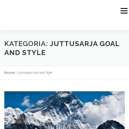
Siirry
sisältöön
Valik
HOME
JUSSI HAIKKA
THE HIMALAYAS
KATEGORIA:
JUTTUSARJA GOAL
THE ALPS
THE ROCKY MOUNTAINS
THE ARCTIC
AND STYLE
SPORT TRAINING
WEBSHOP
Etusivu
»
Juttusarja Goal and Style
BUSINESS PARTNERS
CONTACT