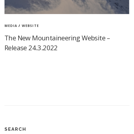
MEDIA
/
WEBSITE
The New Mountaineering Website –
Release 24.3.2022
24.3.2022 Uuden vuorikiipeilyverkkosivun julkaisu 24.3.2022
Julkaisen tänään uuden vuorikiipeilyverkkosivun do-not-fear.com.
Verkkosivulle pääsee myös osoitteesta summit-climbing.com
Vuorikiipeilyverkkosivun tavoitteena on luoda kokonaiskuva
vuorikiipeilystä Himalajalla, Alpeilla ja arktisella alueella eri
näkökulmista. Verkkosivu on …
SEARCH