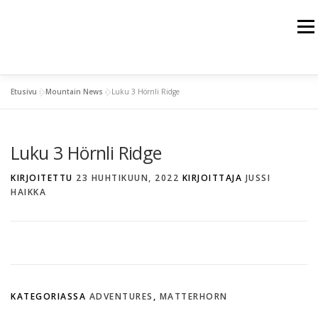
Siirry
sisältöön
Valik
HOME
JUSSI HAIKKA
THE HIMALAYAS
Etusivu
»
Mountain News
»
Luku 3 Hörnli Ridge
THE ALPS
THE ROCKY MOUNTAINS
THE ARCTIC
Luku 3 Hörnli Ridge
SPORT TRAINING
WEBSHOP
KIRJOITETTU
23 HUHTIKUUN, 2022
KIRJOITTAJA
JUSSI
BUSINESS PARTNERS
CONTACT
HAIKKA
KATEGORIASSA
ADVENTURES
,
MATTERHORN