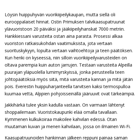
Löysin huippuhyvän vuorikiipeilykaupan, mutta siellä oli
eurooppalaiset hinnat. Ostin Primuksen talvikaasupatruunat
ylävuoristoon 20 päiväksi ja jääkiipeilyhanskat 7000 metriin.
Hankkiessani varusteita ostan aina parasta. Prosessi alkaa
vuoriston ratkaisukohdan vaatimuksista, jota vertaan
suorituskykyyn, lopulta vertaan vaihtoehtoja ja teen päätöksen.
Kun henki on kyseessä, niin silloin vuorikiipeilyvarusteiden on
oltava parempia kuin auton jarrujen. Testaan varusteita Alpeilla
puurajan yläpuolella lumimyrskyissä, jonka perusteella teen
johtopäätöksiä myös siitä, mitä varusteita kannan ja mitä jätän
pois. Everestin huippuharjanteella tarvitsen kaksi termospulloa
kuumaa vettä, Alppien pohjoisseinällä jääruuvit ovat tärkeämpiä.
Jakkihärkä tulee yksin kadulla vastaan. On varmaan lähtenyt
shoppailemaan. Vuoristokaupunki elää omalla tavallaan.
Kymmenen kulkukoiraa makoilee kahvilan edessä. Otan
muutaman kuvan ja menen kahvilaan, jossa on ilmainen Wi-Fi.
Kaasupatruunoiden hankinnan jälkeen reppuni painaa saman