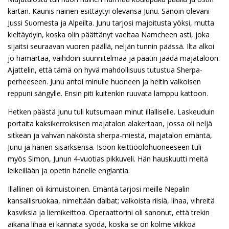
kartan. Kaunis nainen esittäytyi olevansa Junu. Sanoin olevani
Jussi Suomesta ja Alpeilta. Junu tarjosi majoitusta yöksi, mutta
kieltäydyin, koska olin päättänyt vaeltaa Namcheen asti, joka
sijaitsi seuraavan vuoren päällä, neljän tunnin päässä. Ilta alkoi
jo hämärtää, vaihdoin suunnitelmaa ja päätin jäädä majataloon.
Ajattelin, että tämä on hyvä mahdollisuus tutustua Sherpa-
perheeseen. Junu antoi minulle huoneen ja heitin valkoisen
reppuni sängylle. Ensin piti kuitenkin ruuvata lamppu kattoon.
Hetken päästä Junu tuli kutsumaan minut illalliselle. Laskeuduin
portaita kaksikerroksisen majatalon alakertaan, jossa oli neljä
sitkeän ja vahvan näköistä sherpa-miestä, majatalon emäntä,
Junu ja hänen sisarksensa. Isoon keittiöolohuoneeseen tuli
myös Simon, Junun 4-vuotias pikkuveli. Hän hauskuutti meitä
leikeillään ja opetin hänelle englantia.
Illallinen oli ikimuistoinen. Emäntä tarjosi meille Nepalin
kansallisruokaa, nimeltään dalbat; valkoista riisiä, lihaa, vihreitä
kasviksia ja liemikeittoa. Operaattorini oli sanonut, että trekin
aikana lihaa ei kannata syödä, koska se on kolme viikkoa