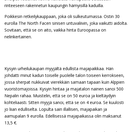
rinteeseen rakennetun kaupungin hämyisillä kaduilla.
Poikkesin retkeilykauppaan, joka oli sulkeutumassa. Ostin 30
eurolla The North Facen sinisen untuvaliivin, joka vaikutti aidolta.
Sovitaan, että se on aito, vaikka hinta Euroopassa on
nelinkertainen.
Kysyin urheilukaupan myyjältä edullista majapaikkaa. Hän
johdatti minut kadun toiselle puolelle talon toiseen kerrokseen,
jossa sherpat nukkuivat vierekkäin samaan tapaan kuin Alppien
vuoristomajoissa. Kysyin hintaa ja majatalon nainen sanoi 500
Nepalin rahaa. Muistelin, että se on 50 euroa ja kieltäydyin
kohteliaasti. Sitten myyjä sanoi, että se on 4 euroa. Se kuulosti
jo liian edulliselta. Lopulta sain illallisen, majapaikan ja
aamupalan 9 eurolla. Edellisessä majapaikassa olin maksanut
13,5 €.