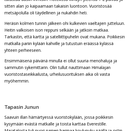
sitten alan jo kaipaamaan takaisin luontoon. Vuoristosää
metsäpolulla oli täydellinen ja nukahdin heti.
Heräsin kolmen tunnin jälkeen ohi kulkevien vaeltajien jutteluun.
Heitin valkoisen ison reppuni selkään ja jatkoin matkaa.
Tarkastin, että kartta ja satelliittipuhelin ovat mukana. Poikkesin
matkalla pariin kylään kahville ja tutustuin eräässä kylässä
yhteen perheeseen.
Ensimmäisenä päivänä minulla ei ollut suuria menohaluja ja
sammutin sykemittarin. Olin tullut nauttimaan Himalajan
vuoristostaseikkailusta, urheilusuorituksen aika oli vasta
myöhemmin.
Tapasin Junun
Saavuin illan hämärtyessä vuoristokylään, jossa poikkesin
kysymään evästä matkalle ja toista karttaa Everestille.
Majatalosta tuli nuori nainen harmaa koulupuku päällä ja ostin