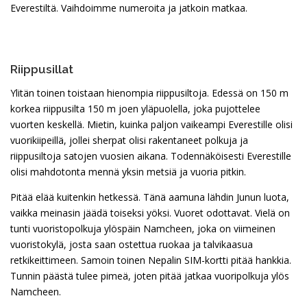
Everestiltä. Vaihdoimme numeroita ja jatkoin matkaa.
Riippusillat
Ylitän toinen toistaan hienompia riippusiltoja. Edessä on 150 m
korkea riippusilta 150 m joen yläpuolella, joka pujottelee
vuorten keskellä. Mietin, kuinka paljon vaikeampi Everestille olisi
vuorikiipeillä, jollei sherpat olisi rakentaneet polkuja ja
riippusiltoja satojen vuosien aikana. Todennäköisesti Everestille
olisi mahdotonta mennä yksin metsiä ja vuoria pitkin.
Pitää elää kuitenkin hetkessä. Tänä aamuna lähdin Junun luota,
vaikka meinasin jäädä toiseksi yöksi. Vuoret odottavat. Vielä on
tunti vuoristopolkuja ylöspäin Namcheen, joka on viimeinen
vuoristokylä, josta saan ostettua ruokaa ja talvikaasua
retkikeittimeen. Samoin toinen Nepalin SIM-kortti pitää hankkia.
Tunnin päästä tulee pimeä, joten pitää jatkaa vuoripolkuja ylös
Namcheen.