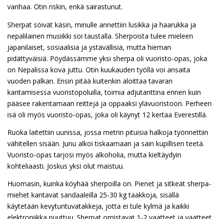
vanhaa. Otin riskin, enkä sairastunut.
Sherpat söivät käsin, minulle annettiin lusikka ja haarukka ja
nepalilainen musiikki soi taustalla. Sherpoista tulee mieleen
japanilaiset, sosiaalisia ja ystävällisiä, mutta hieman
pidättyväisiä. Pöydässämme yksi sherpa oli vuoristo-opas, joka
on Nepalissa kova juttu. Otin kuukauden työllä voi ansaita
vuoden palkan. Ensin pitää kuitenkin aloittaa tavaran
kantamisessa vuoristopoluilla, toimia adjutanttina ennen kuin
pääsee rakentamaan reittejä ja oppaaksi ylävuoristoon. Perheen
isä oli myös vuoristo-opas, joka oli käynyt 12 kertaa Everestillä.
Ruoka laitettiin uunissa, jossa metrin pituisia halkoja työnnettiin
vähitellen sisään. Junu alkoi tiskaamaan ja sain kupillisen teetä.
Vuoristo-opas tarjosi myös alkoholia, mutta kieltäydyin
kohteliaasti. Joskus yksi olut maistuu.
Huomasin, kuinka köyhää sherpoilla on. Pienet ja sitkeät sherpa-
miehet kantavat sandaaleilla 25-30 kg taakkoja, sisällä
käytetään kevytuntuvatakkeja, jotta ei tule kylmä ja kaikki
elektroniikka puuttuu. Sherpat omistavat 1-2 vaatteet ja vaatteet