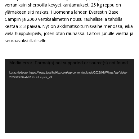
verran kuin sherpoilla kevyet kantamukset. 25 kg reppu on
ylämäkeen silti raskas. Huomenna lähden Everestin Base
Campiin ja 2000 vertikaalimetrin nousu rauhallisella tahdilla
kestää 2-3 päivää. Nyt on akklimatisoitumisvaihe menossa, eikä
vielä huippukiipeily, joten otan rauhassa. Laitoin Junulle viestiä ja
seuraavaksi illalliselle.
Videotoistin
Media error: Format(s) not supported or source(s) not found
Lataa tiedosto: https://www.jussihaikka.com/wp-content/uploads/2022/03/WhatsApp-Video-
2022-03-29-at-07.45.41.mp4?_=3