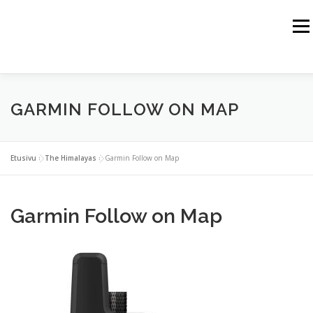
Siirry
sisältöön
Valik
HOME
JUSSI HAIKKA
THE HIMALAYAS
GARMIN FOLLOW ON MAP
THE ALPS
THE ROCKY MOUNTAINS
THE ARCTIC
SPORT TRAINING
WEBSHOP
Etusivu
»
The Himalayas
»
Garmin Follow on Map
BUSINESS PARTNERS
CONTACT
Garmin Follow on Map