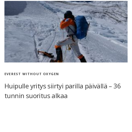
EVEREST WITHOUT OXYGEN
Huipulle yritys siirtyi parilla päivällä – 36
tunnin suoritus alkaa
Jussin huipulle yrittäminen siirtyi sääolosuhteiden takia parilla
päivällä. Jussi aloittaa 36 tunnin urakan torstaina 19.5. klo 6
aamulla. Jussin omin sanoin: “Huomenna mennään!! Lähtö 6am
ja suoraan C2:sta C4:een (8000 …