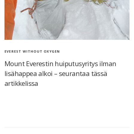
EVEREST WITHOUT OXYGEN
Mount Everestin huiputusyritys ilman
lisähappea alkoi – seurantaa tässä
artikkelissa
Mount Everestin huiputusyritys ilman lisähappea alkoi –
seurantaa tässä artikkelissa Jussi Haikka aloitti Mount Everestin
huiputusyrityksen 19.5.2022 klo 6 aamulla. Jussi kiipeää vuorelle
ilman lisähappea, ilman sherpaa ja solona. Onnistuessaan …