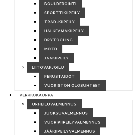
BOULDEROINTI
SPORTTIKIIPEILY
TRAD-KIIPEILY
HALKEAMAKIIPEILY
DRYTOOLING
MIXED
JÄÄKIIPEILY
LIITOVARJOILU
PERUSTAIDOT
VUORISTON OLOSUHTEET
VERKKOKAUPPA
URHEILUVALMENNUS
JUOKSUVALMENNUS
VUORIKIIPEILYVALMENNUS
JÄÄKIIPEILYVALMENNUS