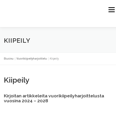
Siirry
sisältöön
Valik
HOME
JUSSI HAIKKA
HIMALAJA
ALPIT
KIIPEILY
KALLIOVUORET
ARKTINEN ALUE
VUORIKIIPEILYHARJOITTELU
VERKKOKAUPPA
Etusivu
»
Vuorikiipeilyharjoittelu
»
Kiipeily
YHTEISTYÖKUMPPANIT
YHTEYSTIEDOT
Kiipeily
Kirjoitan artikkeleita vuorikiipeilyharjoittelusta
vuosina 2024 – 2028