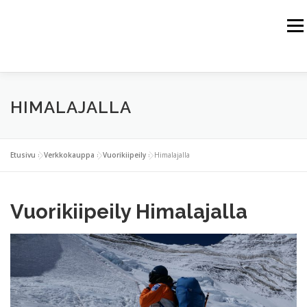
Siirry
sisältöön
Valik
HOME
JUSSI HAIKKA
HIMALAJA
ALPIT
HIMALAJALLA
KALLIOVUORET
ARKTINEN ALUE
VUORIKIIPEILYHARJOITTELU
VERKKOKAUPPA
Etusivu
»
Verkkokauppa
»
Vuorikiipeily
»
Himalajalla
YHTEISTYÖKUMPPANIT
YHTEYSTIEDOT
Vuorikiipeily Himalajalla