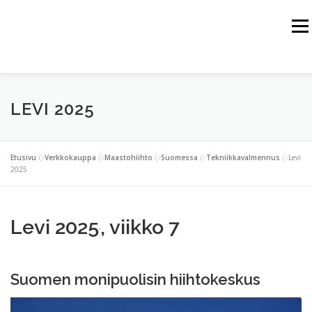
Siirry
sisältöön
Valik
HOME
JUSSI HAIKKA
HIMALAJA
ALPIT
LEVI 2025
KALLIOVUORET
ARKTINEN ALUE
VUORIKIIPEILYHARJOITTELU
VERKKOKAUPPA
Etusivu
»
Verkkokauppa
»
Maastohiihto
»
Suomessa
»
Tekniikkavalmennus
»
Levi
2025
YHTEISTYÖKUMPPANIT
YHTEYSTIEDOT
Levi 2025
, viikko 7
Suomen monipuolisin hiihtokeskus