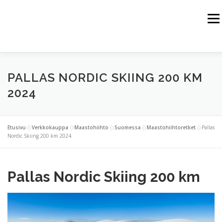
Siirry
sisältöön
Valik
HOME
JUSSI HAIKKA
HIMALAJA
ALPIT
PALLAS NORDIC SKIING 200 KM
KALLIOVUORET
ARKTINEN ALUE
2024
VUORIKIIPEILYHARJOITTELU
VERKKOKAUPPA
Etusivu
»
Verkkokauppa
»
Maastohiihto
»
Suomessa
»
Maastohiihtoretket
»
Pallas
YHTEISTYÖKUMPPANIT
YHTEYSTIEDOT
Nordic Skiing 200 km 2024
Pallas Nordic Skiing 200 km