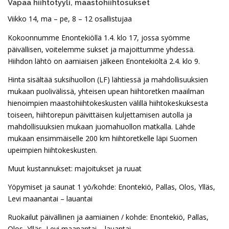
Vapaa hiihtotyyli, maastohiihtosukset
Viikko 14, ma – pe, 8 – 12 osallistujaa
Kokoonnumme Enontekiöllä 1.4. klo 17, jossa syömme
päivällisen, voitelemme sukset ja majoittumme yhdessä.
Hiihdon lähtö on aamiaisen jälkeen Enontekiöltä 2.4. klo 9.
Hinta sisältää suksihuollon (LF) lähtiessä ja mahdollisuuksien
mukaan puolivälissä, yhteisen upean hiihtoretken maailman
hienoimpien maastohiihtokeskusten välillä hiihtokeskuksesta
toiseen, hiihtorepun päivittäisen kuljettamisen autolla ja
mahdollisuuksien mukaan juomahuollon matkalla. Lähde
mukaan ensimmäiselle 200 km hiihtoretkelle läpi Suomen
upeimpien hiihtokeskusten.
Muut kustannukset: majoitukset ja ruuat
Yöpymiset ja saunat 1 yö/kohde: Enontekiö, Pallas, Olos, Ylläs,
Levi maanantai – lauantai
Ruokailut päivällinen ja aamiainen / kohde: Enontekiö, Pallas,
Olos, Ylläs, Levi maanantai – lauantai